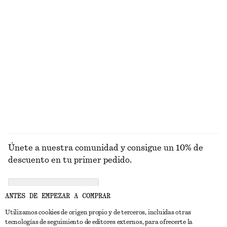
Última oportunidad
Última oportunidad
Camiseta de tirantes de canalé
Pantalones de algodón con pliegues marcados
€ 12
€ 22
€ 79
€ 99
Última oportunidad
PRECIO MÁS BAJO ÚLTIMOS 30 DÍAS:
€ 15
Última oportunidad
Alpaca-lana
EXPLORAR ZAPATOS PLANOS
Únete a nuestra comunidad y consigue un 10% de
descuento en tu primer pedido.
CREATE ACCOUNT
ANTES DE EMPEZAR A COMPRAR
Utilizamos cookies de origen propio y de terceros, incluidas otras
tecnologías de seguimiento de editores externos, para ofrecerte la