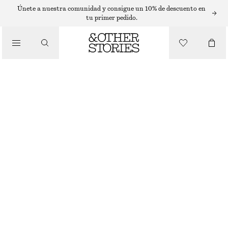
Únete a nuestra comunidad y consigue un 10% de descuento en
ZAPATOS PLANOS
tu primer pedido.
BAILARINAS MERCEDITAS
/
ZAPATOS
€ 45
€ 99
ÚLTIMA OPORTUNIDAD
BEIGE
36
37
38
39
40
41
42