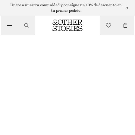
SLEEVELESS TOPS
Únete a nuestra comunidad y consigue un 10% de descuento en
tu primer pedido.
/
TOPS Y CAMISETAS
CAMISETA DE TIRANTES DE SEDA
€ 69
€ 89
AGOTADO
/
ROPA
VERDE/ESTAMPADO
32
34
36
38
40
42
44