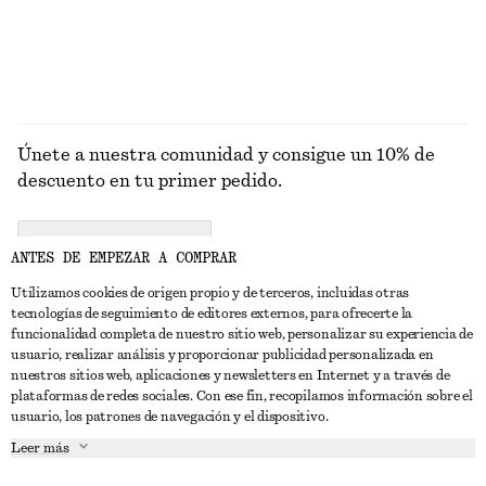
EXPLORAR TOPS Y CAMISETAS
Únete a nuestra comunidad y consigue un 10% de
descuento en tu primer pedido.
CREATE ACCOUNT
ANTES DE EMPEZAR A COMPRAR
Utilizamos cookies de origen propio y de terceros, incluidas otras
tecnologías de seguimiento de editores externos, para ofrecerte la
PONTE EN CONTACTO CON NOSOTROS
funcionalidad completa de nuestro sitio web, personalizar su experiencia de
usuario, realizar análisis y proporcionar publicidad personalizada en
Contacta con nosotros
Instagram
nuestros sitios web, aplicaciones y newsletters en Internet y a través de
ATENCIÓN AL CLIENTE
plataformas de redes sociales. Con ese fin, recopilamos información sobre el
Localizador de tiendas
Pinterest
usuario, los patrones de navegación y el dispositivo.
Pago
ACERCA DE
Filiales
Facebook
Leer más
Tarjeta regalo
Sobre nosotros
Empleo
YouTube