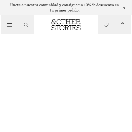
SLEEVELESS TOPS
Únete a nuestra comunidad y consigue un 10% de descuento en
tu primer pedido.
/
TOPS Y CAMISETAS
TOP DE GANCHILLO SIN MANGAS
€ 29
€ 59
ÚLTIMA OPORTUNIDAD
/
ROPA
BLANCO
XS
S
M
L