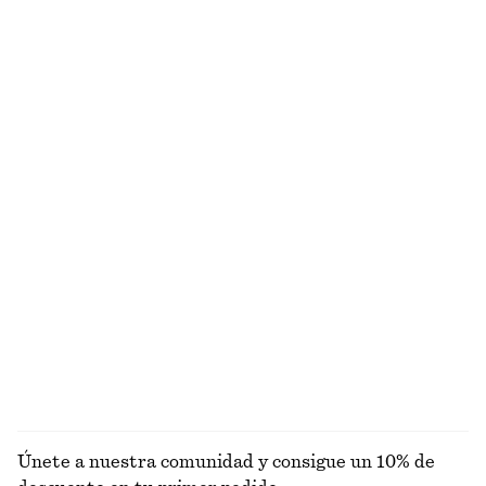
Falda midi de encaje tipo tubo
Top de punto fruncido
€ 27
€ 69
€ 35
€ 69
Última oportunidad
Última oportunidad
Camiseta de tirantes con cuello redondo
Top de rayas marineras
€ 12
€ 22
€ 17
€ 29
Última oportunidad
Última oportunidad
+
1
Minivestido de satén
Blusa de algodón con mangas abullonadas
€ 45
€ 69
€ 27
€ 69
Última oportunidad
Última oportunidad
EXPLORAR TOPS Y CAMISETAS
Únete a nuestra comunidad y consigue un 10% de