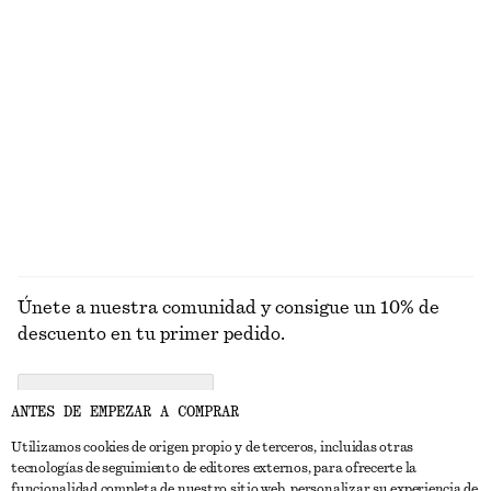
+
6
Alpaca-lana
Blusa de seda estampada de cuello con lazo
Traje de baño con lazo texturizado
€ 119
€ 59
100% seda
+
3
+
1
EXPLORAR BLUSAS Y CAMISAS
Únete a nuestra comunidad y consigue un 10% de
descuento en tu primer pedido.
CREATE ACCOUNT
ANTES DE EMPEZAR A COMPRAR
Utilizamos cookies de origen propio y de terceros, incluidas otras
tecnologías de seguimiento de editores externos, para ofrecerte la
PONTE EN CONTACTO CON NOSOTROS
funcionalidad completa de nuestro sitio web, personalizar su experiencia de