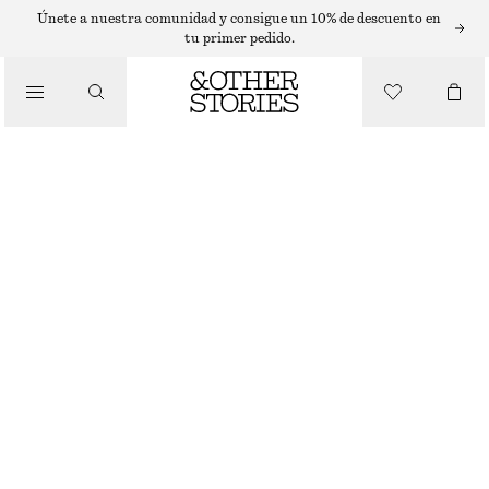
BLUSAS
Únete a nuestra comunidad y consigue un 10% de descuento en
tu primer pedido.
/
BLUSAS Y CAMISAS
BLUSA DE ALGODÓN CON CUELLO CUADRADO
€ 79
/
ROPA
NEGRO
XS
S
M
L
Guía de tallas
TALLA