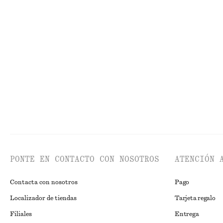
Última oportunidad
Alpaca-lana
Última oportun
Vestido midi con corte al bies
€ 39
€ 99
€ 59
€ 129
Última oportunidad
Última oportun
PONTE EN CONTACTO CON NOSOTROS
ATENCIÓN 
Contacta con nosotros
Pago
Localizador de tiendas
Tarjeta regalo
Filiales
Entrega