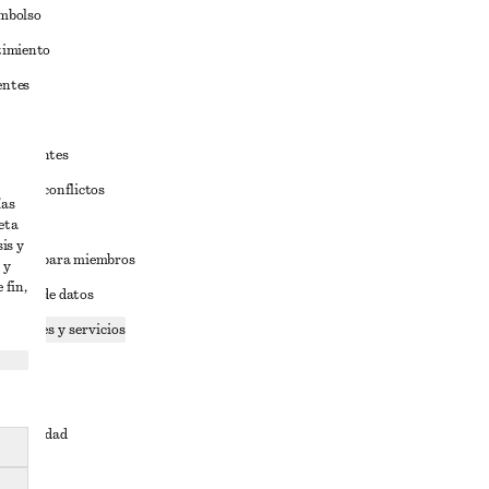
embolso
timiento
entes
estudiantes
iva de conflictos
ías
eta
ciones
is y
iciones para miembros
 y
 fin,
tición de datos
 cookies y servicios
dad
ervicio
cesibilidad