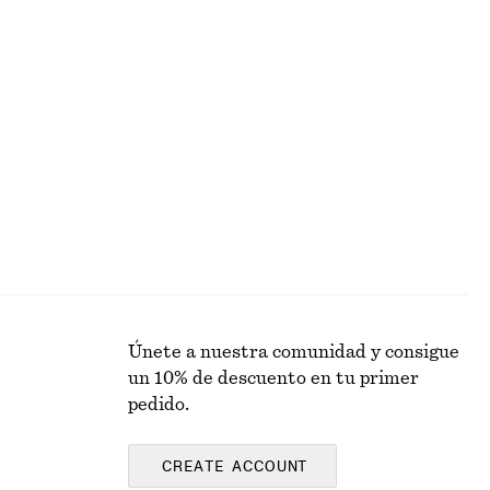
Última oportunidad
s
Vestido midi de seda con cuello halter
€ 89
€ 149
Última oportunidad
100% seda
Únete a nuestra comunidad y consigue
un 10% de descuento en tu primer
pedido.
CREATE ACCOUNT