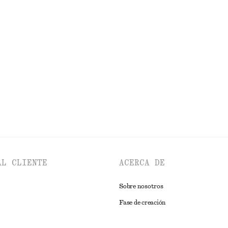
idad
Última oportunidad
Vestido midi fruncido con escote ojo de cerradura
Camiseta de punto de canalé a raya
€ 25
€ 59
idad
Última oportunidad
EXPLORAR TOPS Y CAMISETAS
AL CLIENTE
ACERCA DE
Sobre nosotros
Fase de creación