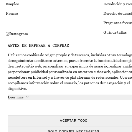
Empleo
Devolución y re
Prensa
Derecho de desis
Preguntas frecu
Guía de tallas
Instagram
Descuento para 
Pinterest
ANTES DE EMPEZAR A COMPRAR
Solución alternat
Facebook
Utilizamos cookies de origen propio y de terceros, incluidas otras tecnolog
de seguimiento de editores externos, para ofrecerte la funcionalidad compl
Términos y condi
YouTube
de nuestro sitio web, personalizar su experiencia de usuario, realizar anális
Términos y cond
proporcionar publicidad personalizada en nuestros sitios web, aplicaciones
TikTok
newsletters en Internet y a través de plataformas de redes sociales. Con ese
Cookies y compar
recopilamos información sobre el usuario, los patrones de navegación y el
dispositivo.
Configuración de
Leer más
Aviso de privaci
Condiciones de s
Declaración de ac
ACEPTAR TODO
SOLO COOKIES NECESARIAS