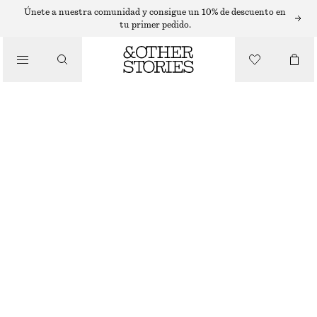
EYES & BROWS
Únete a nuestra comunidad y consigue un 10% de descuento en
tu primer pedido.
/
MAQUILLAJE
SOMBRA DE OJOS EN CREMA RADIANT RAYS
€ 22
/
4.5 ML | € 4 888.89 / 1 L
BELLEZA
AGOTADO
RADIANT RAYS
+
7
ELIGE TALLA
Encontrar en tienda