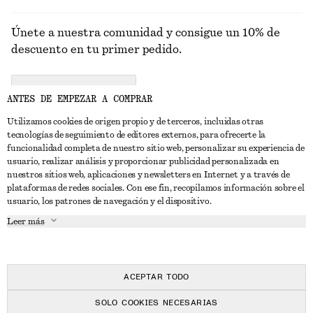
Únete a nuestra comunidad y consigue un 10% de
descuento en tu primer pedido.
CREATE ACCOUNT
ANTES DE EMPEZAR A COMPRAR
Utilizamos cookies de origen propio y de terceros, incluidas otras
tecnologías de seguimiento de editores externos, para ofrecerte la
PONTE EN CONTACTO CON NOSOTROS
funcionalidad completa de nuestro sitio web, personalizar su experiencia de
usuario, realizar análisis y proporcionar publicidad personalizada en
Contacta con nosotros
Instagram
nuestros sitios web, aplicaciones y newsletters en Internet y a través de
ATENCIÓN AL CLIENTE
plataformas de redes sociales. Con ese fin, recopilamos información sobre el
Localizador de tiendas
Pinterest
usuario, los patrones de navegación y el dispositivo.
Pago
ACERCA DE
Filiales
Facebook
Leer más
Tarjeta regalo
Sobre nosotros
Empleo
YouTube
Entrega
Fase de creación
Prensa
TikTok
Devolución y reembolso
ACEPTAR TODO
Derecho de desistimiento
SOLO COOKIES NECESARIAS