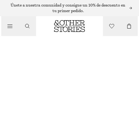
VESTIDOS MIDI
Únete a nuestra comunidad y consigue un 10% de descuento en
tu primer pedido.
/
VESTIDOS
VESTIDO MIDI LENCERO CON MICROLUNARES
€ 59
€ 99
/
ÚLTIMA OPORTUNIDAD
ROPA
NEGRO/MICROLUNARES
32
34
36
38
40
42
44