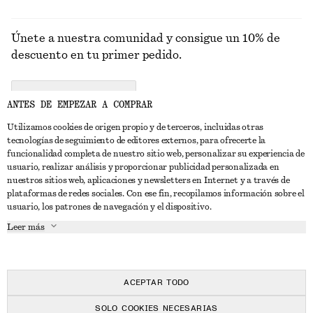
Únete a nuestra comunidad y consigue un 10% de
descuento en tu primer pedido.
CREATE ACCOUNT
ANTES DE EMPEZAR A COMPRAR
Utilizamos cookies de origen propio y de terceros, incluidas otras
tecnologías de seguimiento de editores externos, para ofrecerte la
PONTE EN CONTACTO CON NOSOTROS
funcionalidad completa de nuestro sitio web, personalizar su experiencia de
usuario, realizar análisis y proporcionar publicidad personalizada en
Contacta con nosotros
Instagram
nuestros sitios web, aplicaciones y newsletters en Internet y a través de
ATENCIÓN AL CLIENTE
plataformas de redes sociales. Con ese fin, recopilamos información sobre el
Localizador de tiendas
Pinterest
usuario, los patrones de navegación y el dispositivo.
Pago
ACERCA DE
Filiales
Facebook
Leer más
Tarjeta regalo
Sobre nosotros
Empleo
YouTube
Entrega
Fase de creación
Prensa
TikTok
Devolución y reembolso
ACEPTAR TODO
Derecho de desistimiento
SOLO COOKIES NECESARIAS