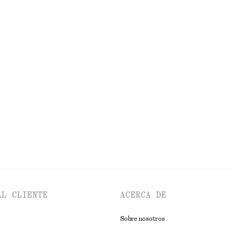
ero de satén
Vestido midi de satén sin mangas
€ 99
idad
Nuevo
+
2
ntes en punto de canalé
Vestido midi de jacquard con cuello 
€ 119
€ 179
Última oportunidad
EXPLORAR VESTIDOS
AL CLIENTE
ACERCA DE
Sobre nosotros