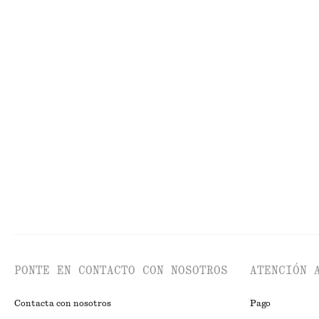
Camiseta de tirantes ajustada
Minivestido lenc
€ 10
€ 19
€ 49
€ 69
Última oportunidad
Última oportun
Chaleco de lino
Camiseta de tira
€ 49
€ 69
€ 49
Última oportunidad
PONTE EN CONTACTO CON NOSOTROS
ATENCIÓN 
Contacta con nosotros
Pago