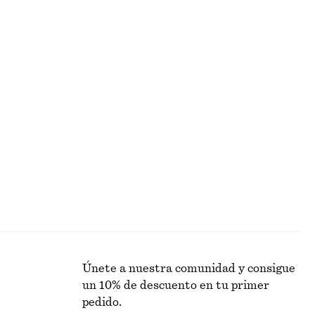
+
8
+
8
Vestido midi de satén sin mangas
€ 99
tipo chal
Minivestido en popelina de algodón fruncido
€ 69
Nuevo
Alpaca-lana
Únete a nuestra comunidad y consigue
un 10% de descuento en tu primer
pedido.