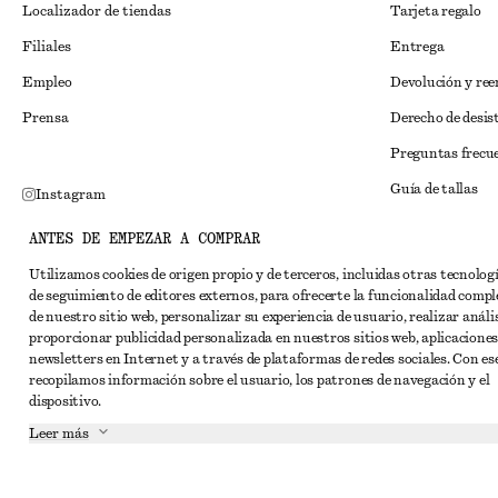
Localizador de tiendas
Tarjeta regalo
Filiales
Entrega
Empleo
Devolución y re
Prensa
Derecho de desis
Preguntas frecu
Guía de tallas
Instagram
Descuento para 
Pinterest
ANTES DE EMPEZAR A COMPRAR
Solución alternat
Facebook
Utilizamos cookies de origen propio y de terceros, incluidas otras tecnolog
de seguimiento de editores externos, para ofrecerte la funcionalidad compl
Términos y condi
YouTube
de nuestro sitio web, personalizar su experiencia de usuario, realizar anális
Términos y cond
proporcionar publicidad personalizada en nuestros sitios web, aplicaciones
TikTok
newsletters en Internet y a través de plataformas de redes sociales. Con ese
Cookies y compar
recopilamos información sobre el usuario, los patrones de navegación y el
dispositivo.
Configuración de
Leer más
Aviso de privaci
Condiciones de s