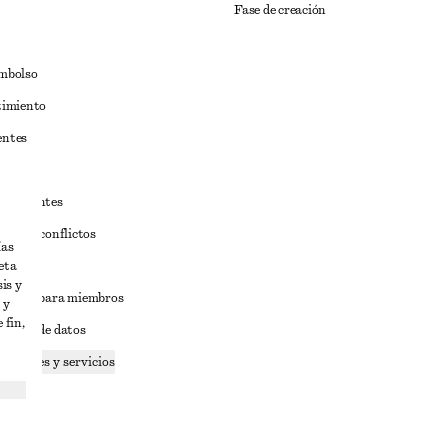
Fase de creación
embolso
timiento
entes
estudiantes
iva de conflictos
ías
eta
ciones
is y
iciones para miembros
 y
 fin,
tición de datos
 cookies y servicios
dad
ervicio