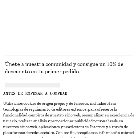
Gafas de sol con montura ovalada fina
Brazalete abierto
€ 35
€ 35
EXPLORAR JOYERÍA
Únete a nuestra comunidad y consigue un 10% de
descuento en tu primer pedido.
CREATE ACCOUNT
ANTES DE EMPEZAR A COMPRAR
Utilizamos cookies de origen propio y de terceros, incluidas otras
tecnologías de seguimiento de editores externos, para ofrecerte la
PONTE EN CONTACTO CON NOSOTROS
funcionalidad completa de nuestro sitio web, personalizar su experiencia de
usuario, realizar análisis y proporcionar publicidad personalizada en
Contacta con nosotros
Instagram
nuestros sitios web, aplicaciones y newsletters en Internet y a través de
ATENCIÓN AL CLIENTE
plataformas de redes sociales. Con ese fin, recopilamos información sobre el
Localizador de tiendas
Pinterest