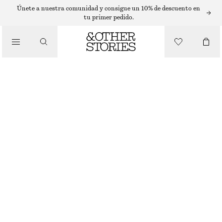
PULSERAS
Únete a nuestra comunidad y consigue un 10% de descuento en
tu primer pedido.
/
JOYERÍA
PULSERA DE DOBLE CADENA CON CRISTAL DE CUARZO
/
ACCESORIOS
€ 29
AGOTADO
DORADO/VERDE CLARO
XS/S
M/L