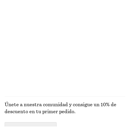
Camisa de algodón con cintura anudada
Minivestido en popelina de algodón fruncido
€ 79
€ 69
Nuevo
Nuevo
Alpaca-lana
Alpaca-lana
Pantalones sastre de lino
Camisa de algodón recortada de corte holgado
€ 89
€ 69
Nuevo
Alpaca-lana
+
1
100% lino
EXPLORAR TOPS Y CAMISETAS
Únete a nuestra comunidad y consigue un 10% de
descuento en tu primer pedido.
CREATE ACCOUNT