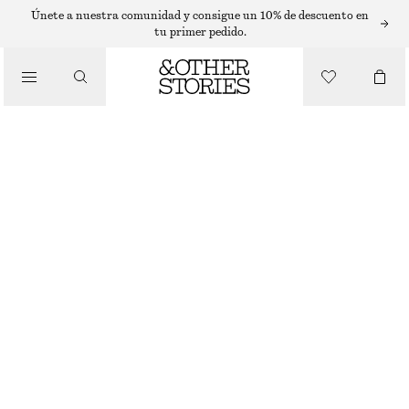
T-SHIRTS
Únete a nuestra comunidad y consigue un 10% de descuento en
tu primer pedido.
/
TOPS Y CAMISETAS
CAMISETA DE ALGODÓN CON CUELLO REDONDO
€ 25
/
NEGRO
+
14
ROPA
XS
S
M
L
Guía de tallas
TALLA
ELIGE TALLA