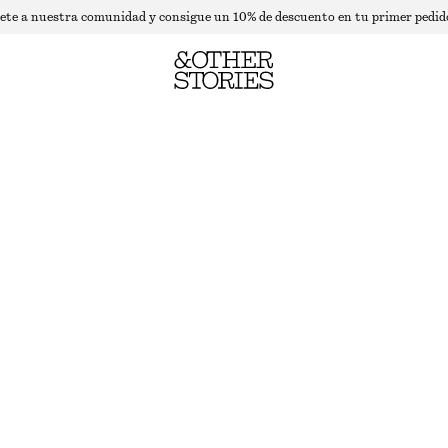
ete a nuestra comunidad y consigue un 10% de descuento en tu primer pedid
CAMISETA ASIMÉTRICA DRAPEADA
AGOTADO
TOPO
XS
S
M
L
Guía de tallas
TALLA