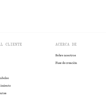
AL CLIENTE
ACERCA DE
Sobre nosotros
Fase de creación
embolso
timiento
entes