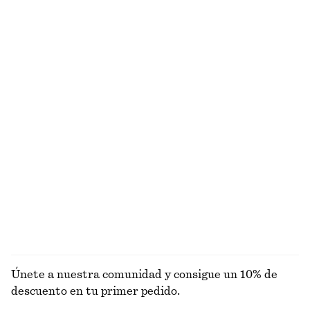
Camiseta estampada en punto de algodón
Minivestido camisero de jacquard
€ 12
€ 29
€ 39
€ 79
Última oportunidad
Última oportunidad
Camiseta de tirantes en punto de canalé
Cárdigan de algodón en punto de canalé
€ 35
€ 49
€ 35
€ 89
Última oportunidad
Última oportunidad
+
2
Camiseta de tirantes con cuello redondo
Cárdigan de algodón en punto de canalé
€ 12
€ 22
€ 35
€ 89
Última oportunidad
Última oportunidad
+
1
EXPLORAR TOPS Y CAMISETAS
Únete a nuestra comunidad y consigue un 10% de
descuento en tu primer pedido.