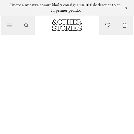
T-SHIRTS
Únete a nuestra comunidad y consigue un 10% de descuento en
tu primer pedido.
/
TOPS Y CAMISETAS
CAMISETA DE CANALÉ
€ 9
€ 25
ÚLTIMA OPORTUNIDAD
/
ROPA
MARRÓN/RAYAS
+
14
XS
S
M
L
Guía de tallas
TALLA