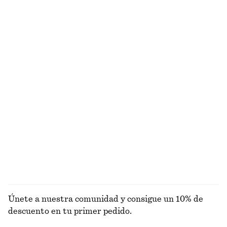
Cinturón de piel clásico
Vestido midi de terciopelo con tirantes
€ 49
€ 59
€ 99
Última oportunidad
adidas Samba LT
Americana de lino de silueta ligeramente entallada
€ 69
€ 130
€ 79
€ 149
Última oportunidad
Última oportunidad
Camiseta de punto ajustada
Pantalones cortos de satén y silueta acampanada
€ 25
€ 49
€ 79
Última oportunidad
EXPLORAR FALDAS
Únete a nuestra comunidad y consigue un 10% de
descuento en tu primer pedido.