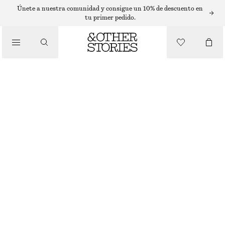
FALDAS MIDI
Únete a nuestra comunidad y consigue un 10% de descuento en
tu primer pedido.
/
FALDAS
FALDA MIDI DE SATÉN CON CORDÓN DE AJUSTE
€ 49
€ 89
/
ROPA
ÚLTIMA OPORTUNIDAD
ROJO OSCURO
32
34
36
38
40
42
44