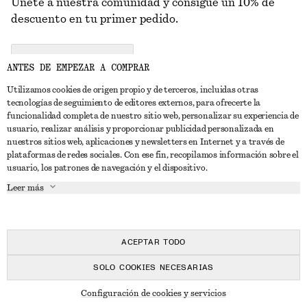
Únete a nuestra comunidad y consigue un 10% de
descuento en tu primer pedido.
CREATE ACCOUNT
ANTES DE EMPEZAR A COMPRAR
Utilizamos cookies de origen propio y de terceros, incluidas otras
tecnologías de seguimiento de editores externos, para ofrecerte la
PONTE EN CONTACTO CON NOSOTROS
funcionalidad completa de nuestro sitio web, personalizar su experiencia de
usuario, realizar análisis y proporcionar publicidad personalizada en
Contacta con nosotros
Instagram
nuestros sitios web, aplicaciones y newsletters en Internet y a través de
ATENCIÓN AL CLIENTE
plataformas de redes sociales. Con ese fin, recopilamos información sobre el
Localizador de tiendas
Pinterest
usuario, los patrones de navegación y el dispositivo.
Pago
ACERCA DE
Filiales
Facebook
Leer más
Tarjeta regalo
Sobre nosotros
Empleo
YouTube
Entrega
Fase de creación
Prensa
TikTok
Devolución y reembolso
ACEPTAR TODO
Derecho de desistimiento
SOLO COOKIES NECESARIAS
Preguntas frecuentes
© 2026 & OTHER STORIES
Configuración de cookies y servicios
Guía de tallas