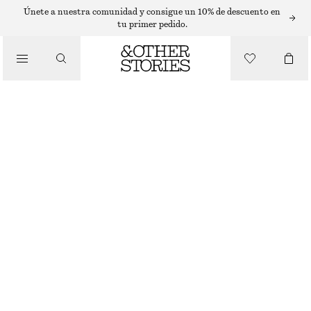
PENDIENTES
Únete a nuestra comunidad y consigue un 10% de descuento en
tu primer pedido.
/
JOYERÍA
PENDIENTES DE CLIP CON FORMA DE CONCHA
/
€ 25
ACCESORIOS
AGOTADO
ORO
ONESIZE
TALLA