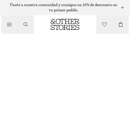
SOMBREROS, GORRAS Y GORROS
Únete a nuestra comunidad y consigue un 10% de descuento en
tu primer pedido.
CAPUCHA DE CACHEMIRA AJUSTADA
€ 69
/
ACCESORIOS
AGOTADO
MARRÓN OSCURO
ONESIZE
TALLA