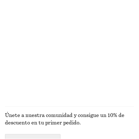
Abrigo de viaje con cinturón
Minivestido de lino
€ 149
€ 79
Nuevo
100% lino
Pantalones cortos tipo sastre de lino
Vestido midi acampanado de lino
€ 69
€ 99
Nuevo
+
1
100% lino
EXPLORAR SOMBREROS, GORRAS Y GORROS
Únete a nuestra comunidad y consigue un 10% de
descuento en tu primer pedido.