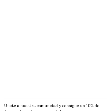
Maxivestido con corpiño plisado
Pantalones cortos tipo sastre de lino
€ 149
€ 69
Nuevo
+
1
Pantalones de satén sin cordones
Vestido midi acampanado de lino
€ 89
€ 99
Nuevo
Nuevo
+
1
100% lino
Camiseta de algodón de silueta cuadrada
Camiseta de canalé
€ 25
€ 25
100% algodón orgánico
+
6
+
5
EXPLORAR SOMBREROS, GORRAS Y GORROS
Únete a nuestra comunidad y consigue un 10% de