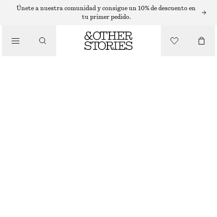
SOMBREROS, GORRAS Y GORROS
Únete a nuestra comunidad y consigue un 10% de descuento en
tu primer pedido.
CAPUCHA DE CACHEMIRA AJUSTADA
€ 69
/
ACCESORIOS
AGOTADO
TOPO
ONESIZE
TALLA