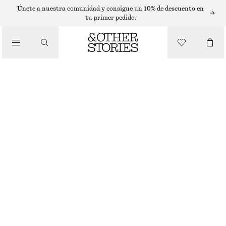
PULSERAS
Únete a nuestra comunidad y consigue un 10% de descuento en
tu primer pedido.
/
JOYERÍA
BRAZALETE ABIERTO CON PERLAS DE AGUA DULCE
/
ACCESORIOS
€ 17
€ 45
AGOTADO
ORO
XS/S
M/L