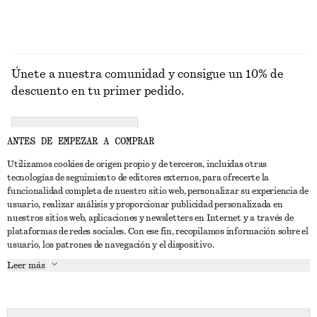
Únete a nuestra comunidad y consigue un 10% de
descuento en tu primer pedido.
CREATE ACCOUNT
ANTES DE EMPEZAR A COMPRAR
Utilizamos cookies de origen propio y de terceros, incluidas otras
tecnologías de seguimiento de editores externos, para ofrecerte la
PONTE EN CONTACTO CON NOSOTROS
funcionalidad completa de nuestro sitio web, personalizar su experiencia de
usuario, realizar análisis y proporcionar publicidad personalizada en
Contacta con nosotros
Instagram
nuestros sitios web, aplicaciones y newsletters en Internet y a través de
ATENCIÓN AL CLIENTE
plataformas de redes sociales. Con ese fin, recopilamos información sobre el
Localizador de tiendas
Pinterest
usuario, los patrones de navegación y el dispositivo.
Pago
ACERCA DE
Filiales
Facebook
Leer más
Tarjeta regalo
Sobre nosotros
Empleo
YouTube
Entrega
Fase de creación
Prensa
TikTok