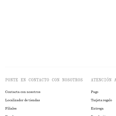
Vestido midi con cordones de ajuste
Vestido drapead
€ 89
€ 69
PONTE EN CONTACTO CON NOSOTROS
ATENCIÓN 
Contacta con nosotros
Pago
Localizador de tiendas
Tarjeta regalo
Filiales
Entrega