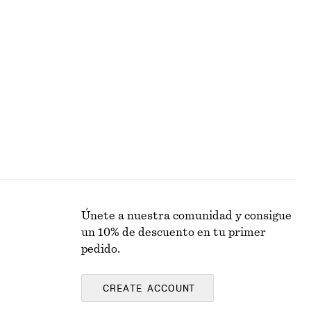
+
9
Vaqueros con perneras de barril
€ 99
Únete a nuestra comunidad y consigue
un 10% de descuento en tu primer
pedido.
CREATE ACCOUNT