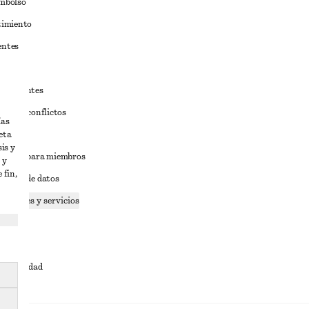
embolso
timiento
entes
estudiantes
iva de conflictos
ías
eta
ciones
is y
iciones para miembros
 y
 fin,
tición de datos
 cookies y servicios
dad
ervicio
cesibilidad