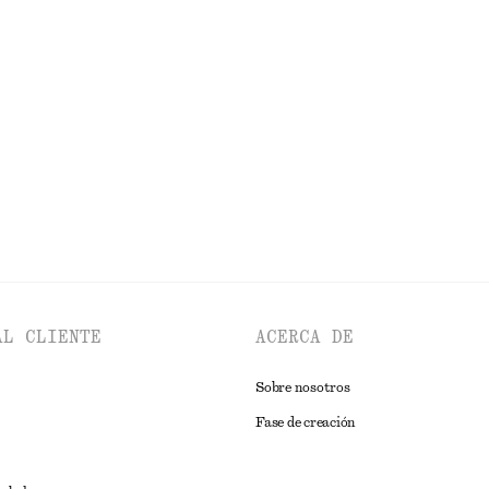
o sin mangas
Vestido midi acampanado de lino
€ 99
Nuevo
100% lino
EXPLORAR VESTIDOS
AL CLIENTE
ACERCA DE
Sobre nosotros
Fase de creación