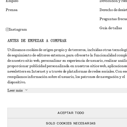
Empleo
Devolución y re
Prensa
Derecho de desis
Preguntas frecu
Guía de tallas
Instagram
Descuento para 
Pinterest
ANTES DE EMPEZAR A COMPRAR
Solución alternat
Facebook
Utilizamos cookies de origen propio y de terceros, incluidas otras tecnolog
de seguimiento de editores externos, para ofrecerte la funcionalidad compl
Términos y condi
YouTube
de nuestro sitio web, personalizar su experiencia de usuario, realizar anális
Términos y cond
proporcionar publicidad personalizada en nuestros sitios web, aplicaciones
TikTok
newsletters en Internet y a través de plataformas de redes sociales. Con ese
Cookies y compar
recopilamos información sobre el usuario, los patrones de navegación y el
dispositivo.
Configuración de
Leer más
Aviso de privaci
Condiciones de s
Declaración de ac
ACEPTAR TODO
SOLO COOKIES NECESARIAS