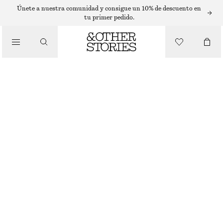
PENDIENTES
Únete a nuestra comunidad y consigue un 10% de descuento en
tu primer pedido.
/
JOYERÍA
AROS DE PERLAS DE AGUA DULCE
/
€ 29
ACCESORIOS
AGOTADO
ORO
ONESIZE
TALLA