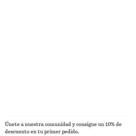
+
8
Collar de eslabones de cadena gruesos
Vestido midi con cinturón de lazo
€ 39
€ 89
Exclusivo online
Top de punto con tirantes retorcidos
Anillo de cadena gruesa
€ 35
€ 25
Gafas de sol angulares tipo Cat Eye
Camiseta de canalé
€ 35
€ 25
+
5
EXPLORAR JOYERÍA
Únete a nuestra comunidad y consigue un 10% de
descuento en tu primer pedido.