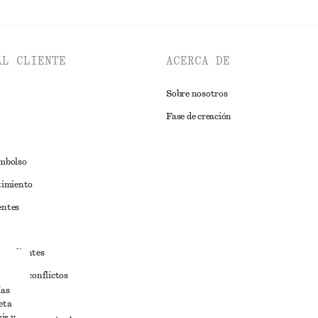
AL CLIENTE
ACERCA DE
Sobre nosotros
Fase de creación
embolso
timiento
entes
estudiantes
iva de conflictos
ías
ciones
eta
is y