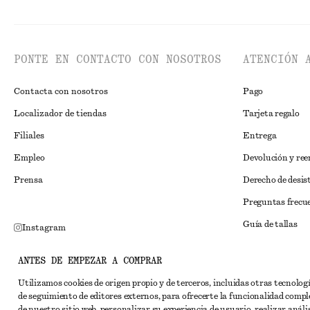
PONTE EN CONTACTO CON NOSOTROS
ATENCIÓN 
Contacta con nosotros
Pago
Localizador de tiendas
Tarjeta regalo
Filiales
Entrega
Empleo
Devolución y re
Prensa
Derecho de desis
Preguntas frecu
Guía de tallas
Instagram
Descuento para 
Pinterest
ANTES DE EMPEZAR A COMPRAR
Solución alternat
Facebook
Utilizamos cookies de origen propio y de terceros, incluidas otras tecnolog
Términos y condi
YouTube
de seguimiento de editores externos, para ofrecerte la funcionalidad compl
de nuestro sitio web, personalizar su experiencia de usuario, realizar anális