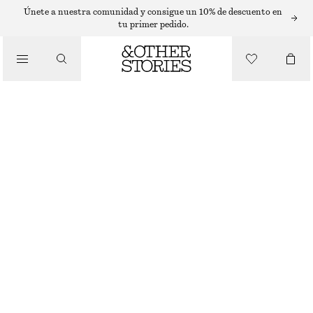
CAMISAS
Únete a nuestra comunidad y consigue un 10% de descuento en
tu primer pedido.
/
BLUSAS Y CAMISAS
CAMISA VAQUERA CON CUELLO CHIMENEA
€ 49
€ 89
/
AGOTADO
ROPA
AZUL
XS
S
M
L