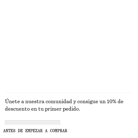
Camiseta de algodón de silueta cuadrada
Camiseta de canalé
€ 25
€ 25
100% algodón orgánico
+
5
+
7
Chaqueta de silueta cuadrada
Camiseta de algodón con cuello redondo
€ 129
€ 25
100% algodón orgánico
+
12
EXPLORAR BLUSAS Y CAMISAS
Únete a nuestra comunidad y consigue un 10% de
descuento en tu primer pedido.
CREATE ACCOUNT
ANTES DE EMPEZAR A COMPRAR