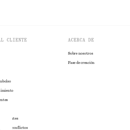
AL CLIENTE
ACERCA DE
Sobre nosotros
Fase de creación
embolso
timiento
entes
estudiantes
iva de conflictos