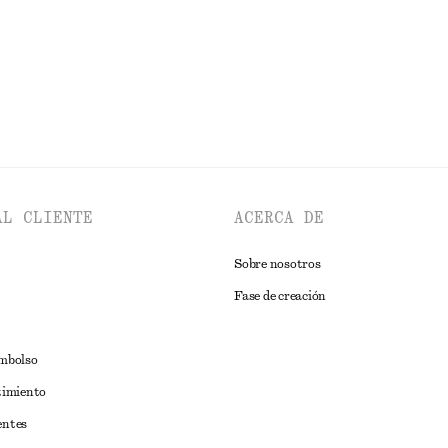
AL CLIENTE
ACERCA DE
Sobre nosotros
Fase de creación
embolso
timiento
entes