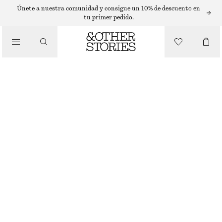
COLLARES
Únete a nuestra comunidad y consigue un 10% de descuento en
tu primer pedido.
/
JOYERÍA
COLLAR DE CORDÓN CON COLGANTE DE CARACOL
/
ACCESORIOS
€ 29
AGOTADO
PLATA
ONESIZE
TALLA