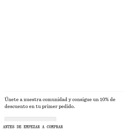
Lana-algodón
Pañuelo de algodón y seda
Cinturón de piel con hebilla de nudo
€ 59
€ 39
Algodón-seda
Pantalones cortos de algodón de cintura alta
Gafas de sol de montura ovalada
€ 59
€ 35
Alpaca-lana
+
1
EXPLORAR JOYERÍA
Únete a nuestra comunidad y consigue un 10% de
descuento en tu primer pedido.
CREATE ACCOUNT
ANTES DE EMPEZAR A COMPRAR