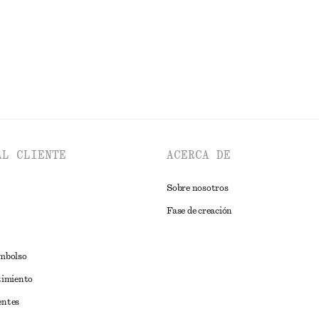
AL CLIENTE
ACERCA DE
Sobre nosotros
Fase de creación
embolso
timiento
entes