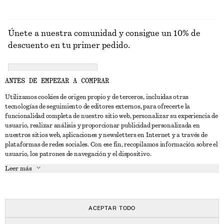
Únete a nuestra comunidad y consigue un 10% de
descuento en tu primer pedido.
CREATE ACCOUNT
ANTES DE EMPEZAR A COMPRAR
Utilizamos cookies de origen propio y de terceros, incluidas otras
tecnologías de seguimiento de editores externos, para ofrecerte la
PONTE EN CONTACTO CON NOSOTROS
funcionalidad completa de nuestro sitio web, personalizar su experiencia de
usuario, realizar análisis y proporcionar publicidad personalizada en
Contacta con nosotros
Instagram
nuestros sitios web, aplicaciones y newsletters en Internet y a través de
ATENCIÓN AL CLIENTE
plataformas de redes sociales. Con ese fin, recopilamos información sobre el
Localizador de tiendas
Pinterest
usuario, los patrones de navegación y el dispositivo.
Pago
ACERCA DE
Filiales
Facebook
Leer más
Tarjeta regalo
Sobre nosotros
Empleo
YouTube
Entrega
Fase de creación
Prensa
TikTok
Devolución y reembolso
ACEPTAR TODO
Derecho de desistimiento