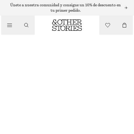
Únete a nuestra comunidad y consigue un 10% de descuento en
tu primer pedido.
SANDALIAS
/
SANDALIAS DE PIEL CON ANILLA
ZAPATOS
€ 119
NEGRO
35
36
37
38
39
40
41
42
Guía de tallas
TALLA