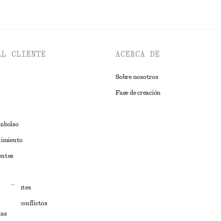
AL CLIENTE
ACERCA DE
Sobre nosotros
Fase de creación
embolso
timiento
entes
estudiantes
iva de conflictos
ías
ciones