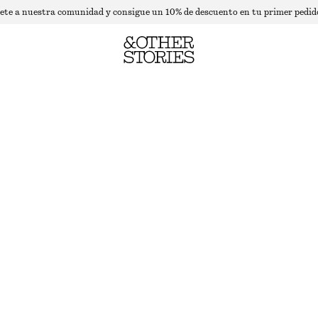
ete a nuestra comunidad y consigue un 10% de descuento en tu primer pedid
JERSEY EN MEZCLA DE MOHAIR
AZUL OSCURO
+
8
XS
S
M
L
Guía de tallas
TALLA
ELIGE TALLA