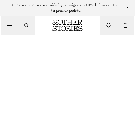
SUÉTERES
Únete a nuestra comunidad y consigue un 10% de descuento en
tu primer pedido.
/
PRENDAS DE PUNTO
JERSEY CON ESCOTE EN PICO EN MEZCLA DE MOHAIR
€ 129
/
ROPA
NEGRO/BEIGE JASPEADO
XS
S
M
L
Guía de tallas
TALLA