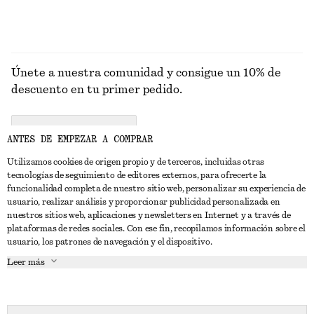
Únete a nuestra comunidad y consigue un 10% de
descuento en tu primer pedido.
CREATE ACCOUNT
ANTES DE EMPEZAR A COMPRAR
Utilizamos cookies de origen propio y de terceros, incluidas otras
tecnologías de seguimiento de editores externos, para ofrecerte la
PONTE EN CONTACTO CON NOSOTROS
funcionalidad completa de nuestro sitio web, personalizar su experiencia de
usuario, realizar análisis y proporcionar publicidad personalizada en
Contacta con nosotros
Instagram
nuestros sitios web, aplicaciones y newsletters en Internet y a través de
ATENCIÓN AL CLIENTE
plataformas de redes sociales. Con ese fin, recopilamos información sobre el
Localizador de tiendas
Pinterest
usuario, los patrones de navegación y el dispositivo.
Pago
ACERCA DE
Filiales
Facebook
Leer más
Tarjeta regalo
Sobre nosotros
Empleo
YouTube
Entrega
Fase de creación
Prensa
TikTok
Devolución y reembolso