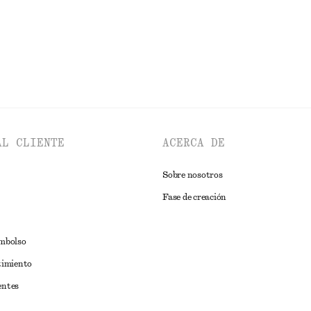
EXPLORAR GAFAS DE SOL
AL CLIENTE
ACERCA DE
Sobre nosotros
Fase de creación
embolso
timiento
entes