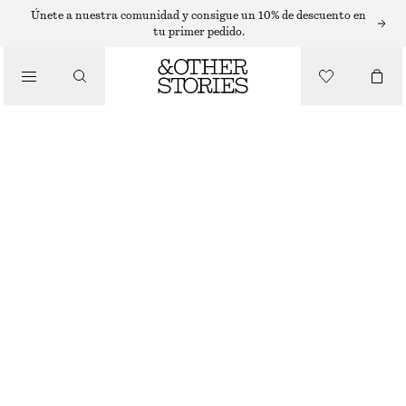
VESTIDOS MIDI
Únete a nuestra comunidad y consigue un 10% de descuento en
tu primer pedido.
/
VESTIDOS
VESTIDO MIDI DE SATÉN SIN MANGAS
€ 99
/
ROPA
VERDE CAQUI
+
11
32
34
36
38
40
42
44
Guía de tallas
TALLA
ELIGE TALLA