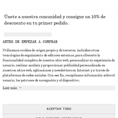
Únete a nuestra comunidad y consigue un 10% de
descuento en tu primer pedido.
CREATE ACCOUNT
ANTES DE EMPEZAR A COMPRAR
Utilizamos cookies de origen propio y de terceros, incluidas otras
tecnologías de seguimiento de editores externos, para ofrecerte la
PONTE EN CONTACTO CON NOSOTROS
funcionalidad completa de nuestro sitio web, personalizar su experiencia de
usuario, realizar análisis y proporcionar publicidad personalizada en
Contacta con nosotros
Instagram
nuestros sitios web, aplicaciones y newsletters en Internet y a través de
ATENCIÓN AL CLIENTE
plataformas de redes sociales. Con ese fin, recopilamos información sobre el
Localizador de tiendas
Pinterest
usuario, los patrones de navegación y el dispositivo.
Pago
ACERCA DE
Filiales
Facebook
Leer más
Tarjeta regalo
Sobre nosotros
Empleo
YouTube
Entrega
Fase de creación
Prensa
TikTok
Devolución y reembolso
ACEPTAR TODO
Derecho de desistimiento