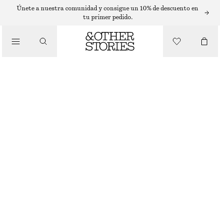
T-SHIRTS
Únete a nuestra comunidad y consigue un 10% de descuento en
tu primer pedido.
/
TOPS Y CAMISETAS
CAMISETA DE PUNTO CON FRONTAL ABOTONADO
€ 49
/
ROPA
ARENA
XS
S
M
L
Guía de tallas
TALLA