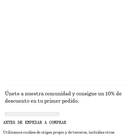
€ 22
€ 99
Nuevo
+
1
100% lino
Vestido midi lencero de satén
Camiseta de tirantes en punto de canalé
€ 89
€ 49
Nuevo
+
2
+
3
EXPLORAR TOPS Y CAMISETAS
Únete a nuestra comunidad y consigue un 10% de
descuento en tu primer pedido.
CREATE ACCOUNT
ANTES DE EMPEZAR A COMPRAR
Utilizamos cookies de origen propio y de terceros, incluidas otras