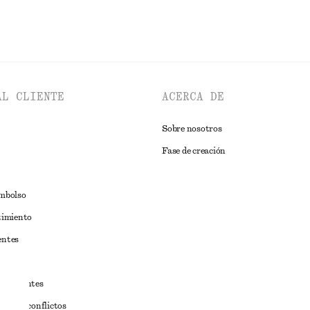
AL CLIENTE
ACERCA DE
Sobre nosotros
Fase de creación
embolso
timiento
entes
estudiantes
iva de conflictos