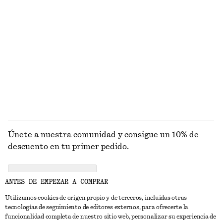
Última oportunidad
Última oportunidad
Top de seda sin mangas con volantes
Vestido midi asimétrico de satén
€ 39
€ 99
€ 49
€ 99
Última oportunidad
Última oportunidad
EXPLORAR SANDALIAS
Únete a nuestra comunidad y consigue un 10% de
descuento en tu primer pedido.
CREATE ACCOUNT
ANTES DE EMPEZAR A COMPRAR
Utilizamos cookies de origen propio y de terceros, incluidas otras
tecnologías de seguimiento de editores externos, para ofrecerte la
PONTE EN CONTACTO CON NOSOTROS
funcionalidad completa de nuestro sitio web, personalizar su experiencia de