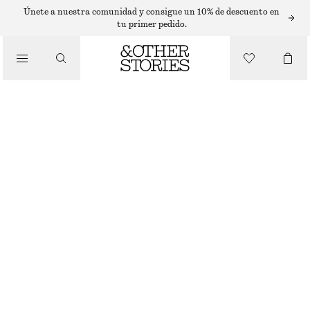
SANDALIAS PLANAS
Únete a nuestra comunidad y consigue un 10% de descuento en
tu primer pedido.
/
SANDALIAS
SANDALIAS DE PIEL TIPO MULE
€ 39
€ 99
/
ÚLTIMA OPORTUNIDAD
ZAPATOS
ROJO/NEGRO
35
36
37
38
39
40
41
42