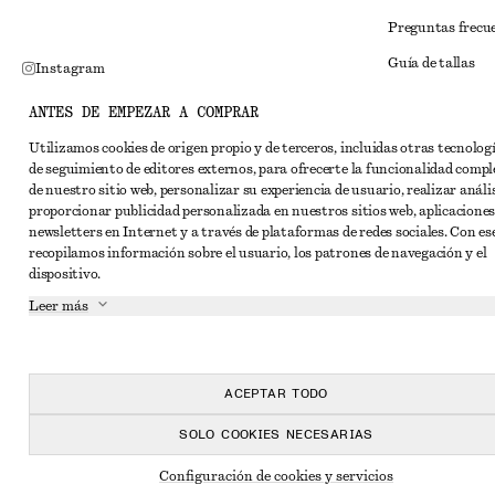
Preguntas frecu
Guía de tallas
Instagram
Descuento para 
Pinterest
ANTES DE EMPEZAR A COMPRAR
Solución alternat
Facebook
Utilizamos cookies de origen propio y de terceros, incluidas otras tecnolog
de seguimiento de editores externos, para ofrecerte la funcionalidad compl
Términos y condi
YouTube
de nuestro sitio web, personalizar su experiencia de usuario, realizar anális
Términos y cond
proporcionar publicidad personalizada en nuestros sitios web, aplicaciones
TikTok
newsletters en Internet y a través de plataformas de redes sociales. Con ese
Cookies y compar
recopilamos información sobre el usuario, los patrones de navegación y el
dispositivo.
Configuración de
Leer más
Aviso de privaci
Condiciones de s
Declaración de ac
ACEPTAR TODO
SOLO COOKIES NECESARIAS
Configuración de cookies y servicios