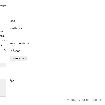
entes
estudiantes
iva de conflictos
ías
eta
ciones
is y
iciones para miembros
 y
 fin,
tición de datos
 cookies y servicios
dad
ervicio
cesibilidad
© 2026 & OTHER STORIES