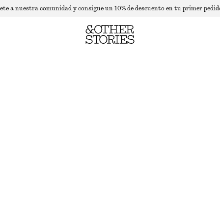
ete a nuestra comunidad y consigue un 10% de descuento en tu primer pedid
JERSEY DE LANA DE CUELLO ALTO Y CORTE HOLGADO
AGOTADO
NEGRO
XS
S
M
L
Guía de tallas
TALLA