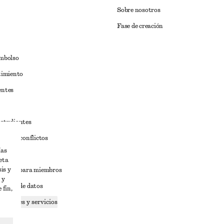
Sobre nosotros
Fase de creación
embolso
timiento
entes
estudiantes
iva de conflictos
ías
ciones
eta
is y
iciones para miembros
 y
tición de datos
 fin,
 cookies y servicios
dad