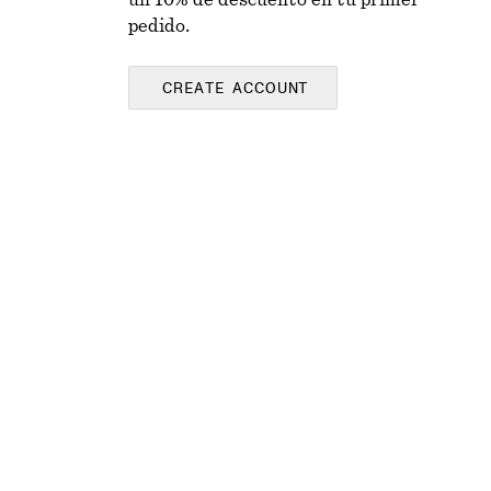
un 10% de descuento en tu primer
pedido.
CREATE ACCOUNT