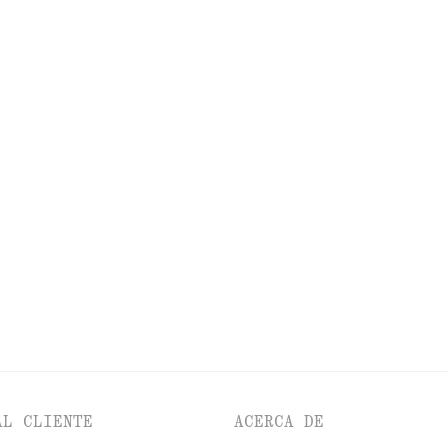
DESCUBRE MÁS
BIOS
OJOS Y CEJAS
UÑAS
AL CLIENTE
ACERCA DE