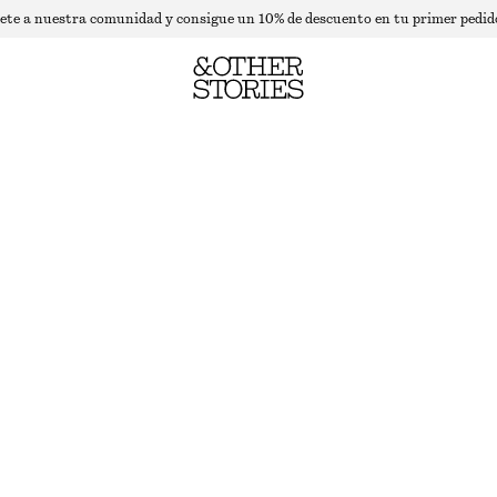
ete a nuestra comunidad y consigue un 10% de descuento en tu primer pedid
SAND SCULPTURE COLORETE EN POLVO
4.5 ML | € 4 888.89 / 1 L
SAND SCULPTURE
ELIGE TALLA
Encontrar en tienda