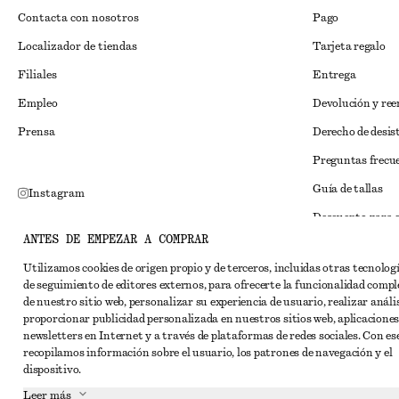
Contacta con nosotros
Pago
Localizador de tiendas
Tarjeta regalo
Filiales
Entrega
Empleo
Devolución y re
Prensa
Derecho de desis
Preguntas frecu
Guía de tallas
Instagram
Descuento para 
Pinterest
ANTES DE EMPEZAR A COMPRAR
Solución alternat
Facebook
Utilizamos cookies de origen propio y de terceros, incluidas otras tecnolog
Términos y condi
YouTube
de seguimiento de editores externos, para ofrecerte la funcionalidad compl
de nuestro sitio web, personalizar su experiencia de usuario, realizar anális
Términos y cond
TikTok
proporcionar publicidad personalizada en nuestros sitios web, aplicaciones
Cookies y compar
newsletters en Internet y a través de plataformas de redes sociales. Con ese
recopilamos información sobre el usuario, los patrones de navegación y el
Configuración de
dispositivo.
Aviso de privaci
Leer más