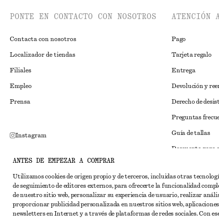
PONTE EN CONTACTO CON NOSOTROS
ATENCIÓN 
Contacta con nosotros
Pago
Localizador de tiendas
Tarjeta regalo
Filiales
Entrega
Empleo
Devolución y re
Prensa
Derecho de desis
Preguntas frecu
Guía de tallas
Instagram
Descuento para 
Pinterest
ANTES DE EMPEZAR A COMPRAR
Solución alternat
Facebook
Utilizamos cookies de origen propio y de terceros, incluidas otras tecnolog
Términos y condi
YouTube
de seguimiento de editores externos, para ofrecerte la funcionalidad compl
de nuestro sitio web, personalizar su experiencia de usuario, realizar anális
Términos y cond
TikTok
proporcionar publicidad personalizada en nuestros sitios web, aplicaciones
Cookies y compar
newsletters en Internet y a través de plataformas de redes sociales. Con ese