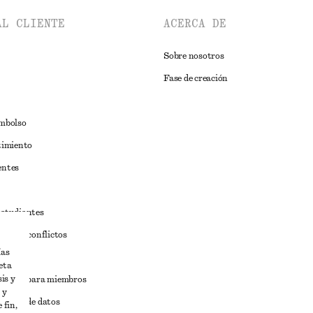
AL CLIENTE
ACERCA DE
Sobre nosotros
Fase de creación
embolso
timiento
entes
estudiantes
iva de conflictos
ías
ciones
eta
is y
iciones para miembros
 y
tición de datos
 fin,