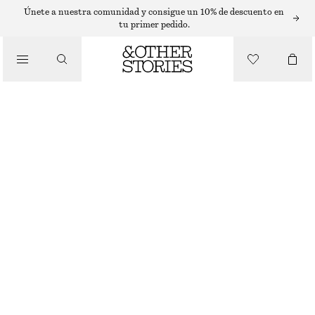
Únete a nuestra comunidad y consigue un 10% de descuento en
BUFANDAS
tu primer pedido.
/
ACCESORIOS
PAÑUELO ESTAMPADO DE SEDA
€ 59
AGOTADO
AMARILLO/MULTICOLOR
64X64