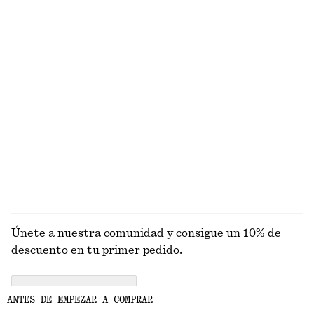
Alpaca-lana
Pareo estampado de seda y algodón
Camiseta de tirantes de canalé en algodón
€ 89
€ 22
+
1
Sombrero de paja tejido
Vestido midi sin mangas
€ 39
€ 89
+
1
EXPLORAR BUFANDAS
Únete a nuestra comunidad y consigue un 10% de
descuento en tu primer pedido.
CREATE ACCOUNT
ANTES DE EMPEZAR A COMPRAR