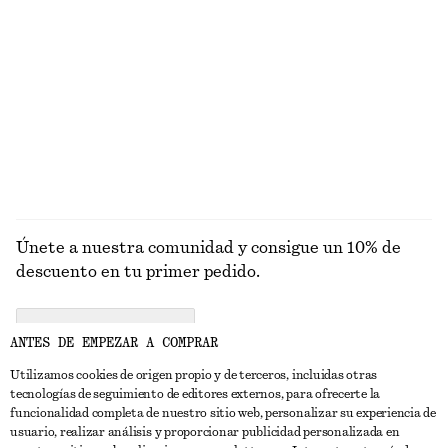
PRENDAS DE
VESTIDOS
ACCESORIOS
CHAQUETAS Y
PUNTO
ABRIGOS
Únete a nuestra comunidad y consigue un 10% de
descuento en tu primer pedido.
CREATE ACCOUNT
ANTES DE EMPEZAR A COMPRAR
Utilizamos cookies de origen propio y de terceros, incluidas otras
tecnologías de seguimiento de editores externos, para ofrecerte la
PONTE EN CONTACTO CON NOSOTROS
funcionalidad completa de nuestro sitio web, personalizar su experiencia de
usuario, realizar análisis y proporcionar publicidad personalizada en