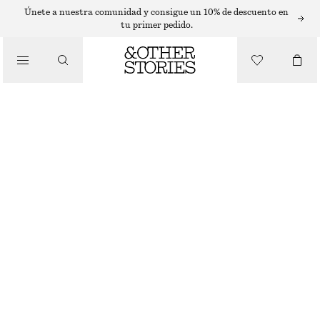
SUÉTERES
Únete a nuestra comunidad y consigue un 10% de descuento en
tu primer pedido.
/
PRENDAS DE PUNTO
JERSEY DE PUNTO Y CORTE HOLGADO
€ 25
€ 49
AGOTADO
/
ROPA
TOPO
+
13
XS
S
M
L
Guía de tallas
TALLA