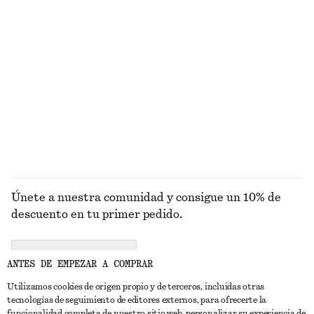
50 ML | € 180 / 1 L
700 ML | € 41.43 / 1 L
10 fragancias
Exfoliante corporal Pink Noon
Aceite perfumado Pink Noon
€ 17
€ 19
250 ML | € 68 / 1 L
6 ML | € 3166.67 / 1 L
7 fragancias
13 fragancias
EXPLORAR VELAS PERFUMADAS
Únete a nuestra comunidad y consigue un 10% de
descuento en tu primer pedido.
CREATE ACCOUNT
ANTES DE EMPEZAR A COMPRAR
Utilizamos cookies de origen propio y de terceros, incluidas otras
tecnologías de seguimiento de editores externos, para ofrecerte la
PONTE EN CONTACTO CON NOSOTROS
funcionalidad completa de nuestro sitio web, personalizar su experiencia de