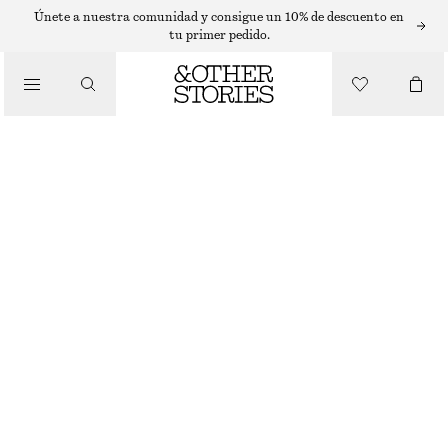
VELAS PERFUMADAS
Únete a nuestra comunidad y consigue un 10% de descuento en
tu primer pedido.
VELA PERFUMADA PUNK BOUQUET
/
€ 25
BELLEZA
870 G | € 28.74 / 1 KG
PUNK BOUQUET
+
6
ELIGE TALLA
Encontrar en tienda