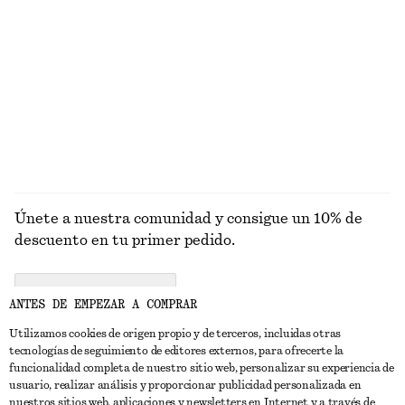
Camisa de algodón
Gafas de sol oversize de estilo aviador
€ 79
€ 45
Alpaca-lana
+
2
EXPLORAR VELAS PERFUMADAS
Únete a nuestra comunidad y consigue un 10% de
descuento en tu primer pedido.
CREATE ACCOUNT
ANTES DE EMPEZAR A COMPRAR
Utilizamos cookies de origen propio y de terceros, incluidas otras
tecnologías de seguimiento de editores externos, para ofrecerte la
PONTE EN CONTACTO CON NOSOTROS
funcionalidad completa de nuestro sitio web, personalizar su experiencia de
usuario, realizar análisis y proporcionar publicidad personalizada en
Contacta con nosotros
Instagram
nuestros sitios web, aplicaciones y newsletters en Internet y a través de