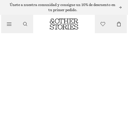
VELAS PERFUMADAS
Únete a nuestra comunidad y consigue un 10% de descuento en
tu primer pedido.
VELA PERFUMADA ARABESQUE WOOD
/
€ 25
BELLEZA
870 G | € 28.74 / 1 KG
ARABESQUE WOOD
+
6
ELIGE TALLA
Encontrar en tienda