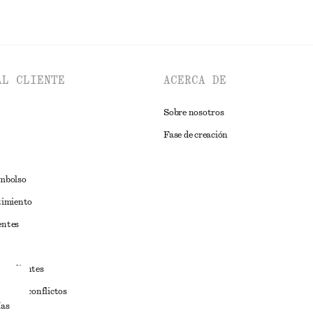
AL CLIENTE
ACERCA DE
Sobre nosotros
Fase de creación
embolso
timiento
entes
estudiantes
iva de conflictos
ías