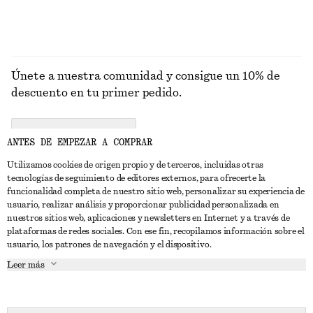
Únete a nuestra comunidad y consigue un 10% de
descuento en tu primer pedido.
CREATE ACCOUNT
ANTES DE EMPEZAR A COMPRAR
Utilizamos cookies de origen propio y de terceros, incluidas otras
tecnologías de seguimiento de editores externos, para ofrecerte la
PONTE EN CONTACTO CON NOSOTROS
funcionalidad completa de nuestro sitio web, personalizar su experiencia de
usuario, realizar análisis y proporcionar publicidad personalizada en
Contacta con nosotros
Instagram
nuestros sitios web, aplicaciones y newsletters en Internet y a través de
ATENCIÓN AL CLIENTE
plataformas de redes sociales. Con ese fin, recopilamos información sobre el
Localizador de tiendas
Pinterest
usuario, los patrones de navegación y el dispositivo.
Pago
ACERCA DE
Filiales
Facebook
Leer más
Tarjeta regalo
Sobre nosotros
Empleo
YouTube
Entrega
Fase de creación
Prensa
TikTok