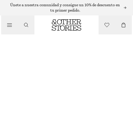
ANILLOS
Únete a nuestra comunidad y consigue un 10% de descuento en
tu primer pedido.
/
JOYERÍA
LLAMATIVO ANILLO CON FORMA DE CARACOLA
/
ACCESORIOS
€ 29
ORO
S
M
L
Guía de tallas
TALLA