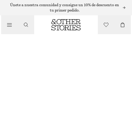
Únete a nuestra comunidad y consigue un 10% de descuento en
BUFANDAS
tu primer pedido.
/
ACCESORIOS
PAÑUELO GRANDE EN MEZCLA DE SEDA CON PAISLEY
€ 89
BEIGE/PAISLEY
90X90
Guía de tallas
TALLA