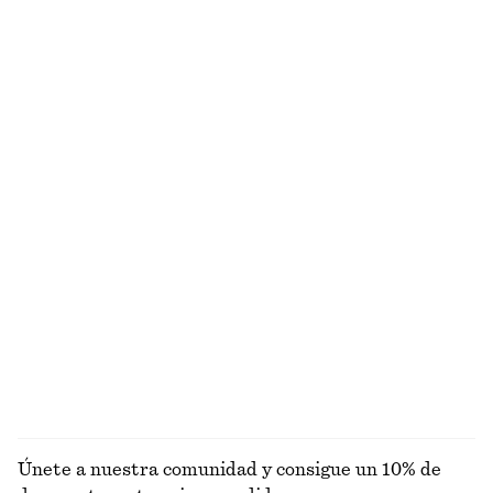
Sandalias de piel con hebillas
Vestido midi de lino con tirante retorcido
€ 119
€ 99
100% lino
Pañuelo de seda con estampado paisley
Pantalones cortos de algodón de cintura alta
€ 59
€ 59
100% seda
Alpaca-lana
Camiseta de algodón de corte holgado
Pañuelo de algodón y seda
€ 25
€ 59
100% algodón orgánico
Algodón-seda
+
1
EXPLORAR BUFANDAS
Únete a nuestra comunidad y consigue un 10% de