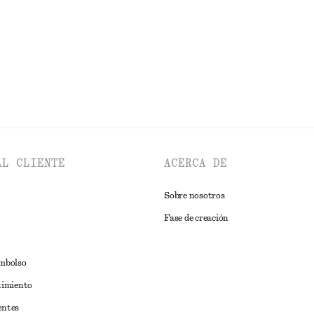
EXPLORAR VESTIDOS
AL CLIENTE
ACERCA DE
Sobre nosotros
Fase de creación
embolso
timiento
entes