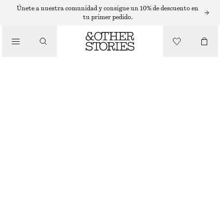
SLEEVELESS TOPS
Únete a nuestra comunidad y consigue un 10% de descuento en
tu primer pedido.
/
TOPS Y CAMISETAS
CAMISETA DE TIRANTES DE ESCOTE CUADRADO
€ 29
€ 59
ÚLTIMA OPORTUNIDAD
/
ROPA
MARRÓN OSCURO
XS
S
M
L