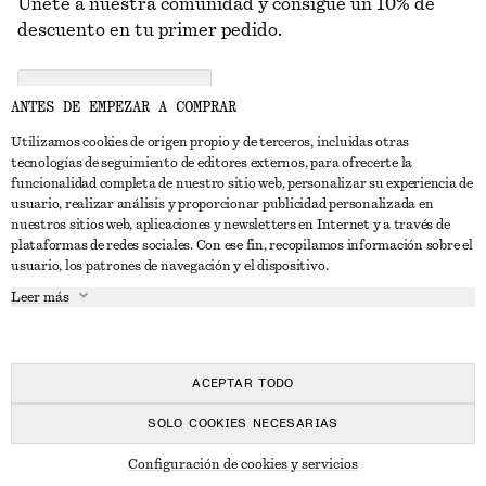
Únete a nuestra comunidad y consigue un 10% de
descuento en tu primer pedido.
CREATE ACCOUNT
ANTES DE EMPEZAR A COMPRAR
Utilizamos cookies de origen propio y de terceros, incluidas otras
tecnologías de seguimiento de editores externos, para ofrecerte la
PONTE EN CONTACTO CON NOSOTROS
funcionalidad completa de nuestro sitio web, personalizar su experiencia de
usuario, realizar análisis y proporcionar publicidad personalizada en
Contacta con nosotros
Instagram
nuestros sitios web, aplicaciones y newsletters en Internet y a través de
ATENCIÓN AL CLIENTE
plataformas de redes sociales. Con ese fin, recopilamos información sobre el
Localizador de tiendas
Pinterest
usuario, los patrones de navegación y el dispositivo.
Pago
ACERCA DE
Filiales
Facebook
Leer más
Tarjeta regalo
Sobre nosotros
Empleo
YouTube
Entrega
Fase de creación
Prensa
TikTok
Devolución y reembolso
ACEPTAR TODO
Derecho de desistimiento
SOLO COOKIES NECESARIAS
Preguntas frecuentes
© 2026 & OTHER STORIES
Configuración de cookies y servicios
Guía de tallas