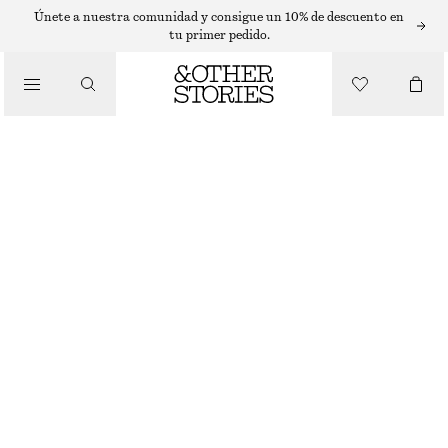
Únete a nuestra comunidad y consigue un 10% de descuento en
tu primer pedido.
/
BIKINIS
BRAGUITA DE BIKINI CON LAZOS LATERALES
€ 29
/
BAÑADORES
BLANCO/NEGRO
/
ROPA
32
34
36
38
40
42
44
Guía de tallas
TALLA