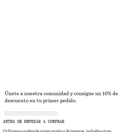
Brazalete de resina con contraste metálico
Traje de baño con espalda cruzada
€ 29
€ 69
+
1
Minivestido de lino
Camiseta de punto en algodón
€ 79
€ 59
Nuevo
Alpaca-lana
100% lino
EXPLORAR BAÑADORES
Únete a nuestra comunidad y consigue un 10% de
descuento en tu primer pedido.
CREATE ACCOUNT
ANTES DE EMPEZAR A COMPRAR
Utilizamos cookies de origen propio y de terceros, incluidas otras