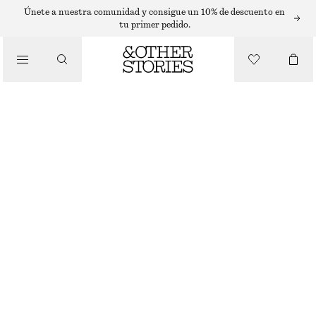
Únete a nuestra comunidad y consigue un 10% de descuento en
tu primer pedido.
/
BIKINIS
/
TOP DE BIKINI TEXTURIZADO CON ESCOTE CUADRADO
BAÑADORES
€ 17
€ 29
ÚLTIMA OPORTUNIDAD
/
ROPA
VERDE CAQUI
32
34
36
38
40
42
44