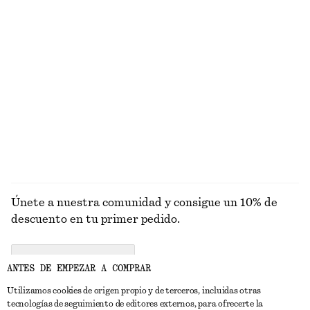
Top de bikini triangular texturizado
Minivestido esculpido con cordón de ajuste
€ 22
€ 29
€ 29
€ 79
Última oportunidad
Última oportunidad
Mocasines de talón blando
Top de punto en mezcla de alpaca
€ 69
€ 149
€ 69
Última oportunidad
EXPLORAR BAÑADORES
Únete a nuestra comunidad y consigue un 10% de
descuento en tu primer pedido.
CREATE ACCOUNT
ANTES DE EMPEZAR A COMPRAR
Utilizamos cookies de origen propio y de terceros, incluidas otras
tecnologías de seguimiento de editores externos, para ofrecerte la