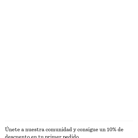
+
2
Camiseta de algodón de silueta cuadrada
Traje de baño texturizado de un solo hombro
€ 25
€ 69
100% algodón orgánico
Exclusivo online
+
5
Sandalias Birkenstock Arizona
Traje de baño con lazo texturizado
€ 120
€ 59
Exclusivo online
Exclusivo online
+
2
Traje de baño a rayas con cuello cuadrado
Calcetines de canalé con volantes
€ 45
€ 59
€ 9
Última oportunidad
EXPLORAR BAÑADORES
Únete a nuestra comunidad y consigue un 10% de
descuento en tu primer pedido.