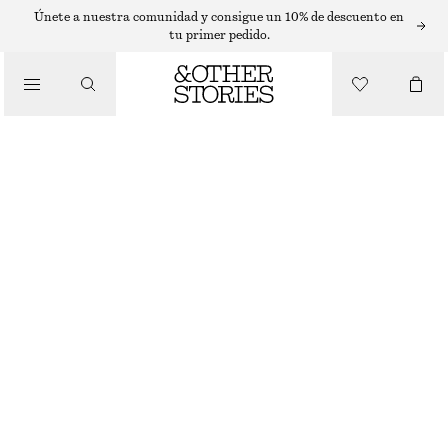
TRAJES DE BAÑO
Únete a nuestra comunidad y consigue un 10% de descuento en
tu primer pedido.
/
BAÑADORES
TRAJE DE BAÑO CON TIRANTES ANUDADOS
€ 55
€ 69
ÚLTIMA OPORTUNIDAD
/
ROPA
AZUL OSCURO/LUNARES BLANCOS
32
34
36
38
40
42
44