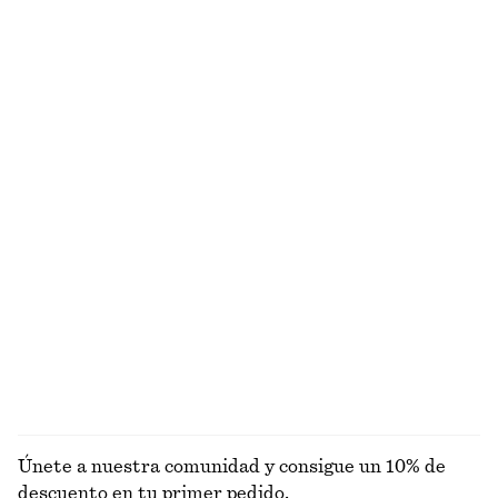
€ 22
€ 69
Alpaca-lana
Pantalones plisados de algodón y lino
Jersey de punto cuadrado
€ 89
€ 59
Algodón-lino
Nuevo
Algodón-lana
+
2
Camiseta de punto slim fit
Vestido midi acampanado de lino
€ 59
€ 99
Nuevo
Nuevo
100% lino
EXPLORAR TOPS Y CAMISETAS
Únete a nuestra comunidad y consigue un 10% de
descuento en tu primer pedido.