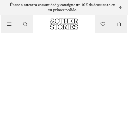
SLEEVELESS TOPS
Únete a nuestra comunidad y consigue un 10% de descuento en
tu primer pedido.
/
TOPS Y CAMISETAS
TOP DE PUNTO CON TIRANTES RETORCIDOS
€ 35
/
ROPA
MARRÓN
XS
S
M
L
Guía de tallas
TALLA