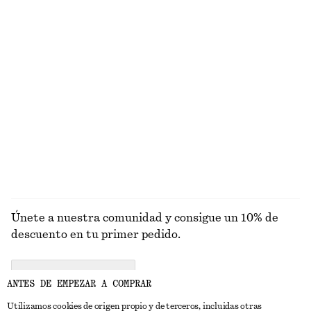
Bolso tipo tote de piel con estampado de cebra
Top fruncido con cuello tipo chal
€ 159
€ 59
Minivestido de lino
Braguita de bikini texturizada
€ 79
€ 29
Nuevo
+
1
100% lino
EXPLORAR BAÑADORES
Únete a nuestra comunidad y consigue un 10% de
descuento en tu primer pedido.
CREATE ACCOUNT
ANTES DE EMPEZAR A COMPRAR
Utilizamos cookies de origen propio y de terceros, incluidas otras