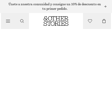
Únete a nuestra comunidad y consigue un 10% de descuento en
tu primer pedido.
/
BIKINIS
/
TOP DE BIKINI DE TRIÁNGULO
BAÑADORES
€ 29
/
ROPA
AZUL
32
34
36
38
40
42
44
Guía de tallas
TALLA